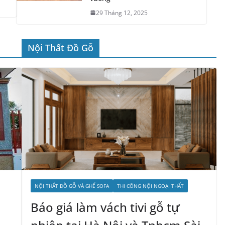
NỘI THẤT ĐỒ GỖ VÀ GHẾ SOFA
THI CÔNG NỘI NGOẠI THẤT
Báo giá làm vách tivi gỗ tự
nhiên tại Hà Nội và Tphcm Sài
gòn 2027 theo m2 hoàn thiện
trọn gói