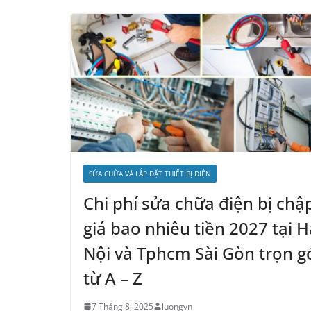
SỬA CHỮA VÀ LẮP ĐẶT THIẾT BỊ ĐIỆN
Chi phí sửa chữa điện bị chậ
giá bao nhiêu tiền 2027 tại H
Nội và Tphcm Sài Gòn trọn g
từ A – Z
7 Tháng 8, 2025
luongvn
Chi phí sửa chữa điện bị chập giá bao nhiêu tiền
2026 – 2027 tại Hà Nội và Tphcm Sài