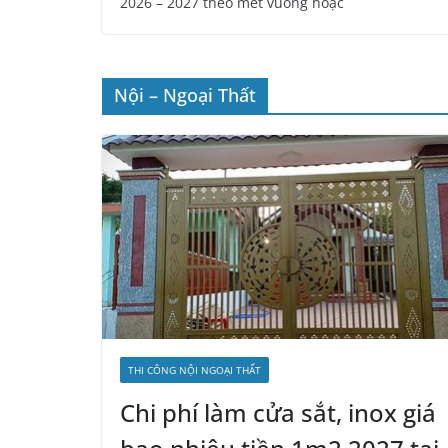
THI CÔNG NỘI NGOẠI THẤT
Chi phí làm cửa sắt, inox giá
bao nhiêu tiền 1m2 2027 tại
Hà Nội và Tphcm sài gòn
1 Tháng 8, 2026
luongvn