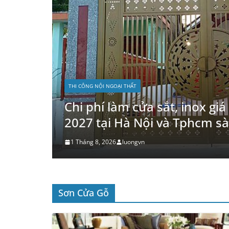
THI CÔNG NỘI NGOẠI THẤT
Báo giá làm hàng rào sắt, in
mét vuông hoàn thiện trọn 
26 Tháng 7, 2026
luongvn
 1m2
Sơn Cửa Gỗ