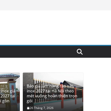
Báo giá làm hàng rào sắt,
 inox giá
inox 2027 tại Hà Nội theo
2027 tại
mét vuông hoàn thiện trọn
i gòn
gói
26 Tháng 7, 2026