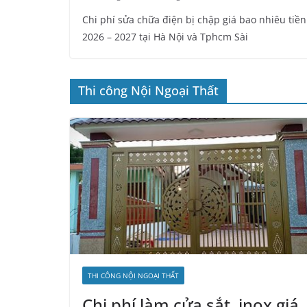
Thi công Nội Ngoại Thất
THI CÔNG NỘI NGOẠI THẤT
Chi phí làm cửa sắt, inox giá
bao nhiêu tiền 1m2 2027 tại
Hà Nội và Tphcm sài gòn