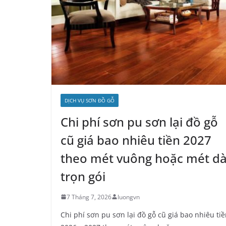
DỊCH VỤ SƠN ĐỒ GỖ
Chi phí sơn pu sơn lại đồ gỗ
cũ giá bao nhiêu tiền 2027
theo mét vuông hoặc mét dà
trọn gói
7 Tháng 7, 2026
luongvn
Chi phí sơn pu sơn lại đồ gỗ cũ giá bao nhiêu ti
2026 – 2027 theo mét vuông hoặc
Nội – Ngoại Thất